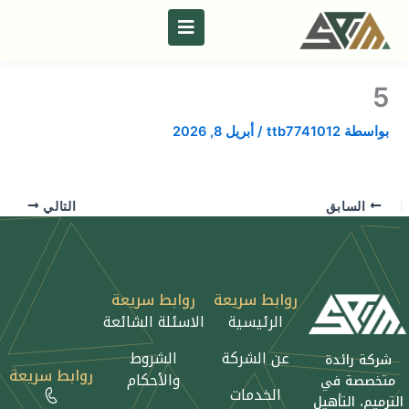
خطي
لى
لمحتوى
5
بواسطة
ttb7741012
/
أبريل 8, 2026
السابق
التالي
روابط سريعة
روابط سريعة
الرئيسية
الاسئلة الشائعة
عن الشركة
الشروط
شركة رائدة
روابط سريعة
والأحكام
متخصصة في
الخدمات
الترميم، التأهيل