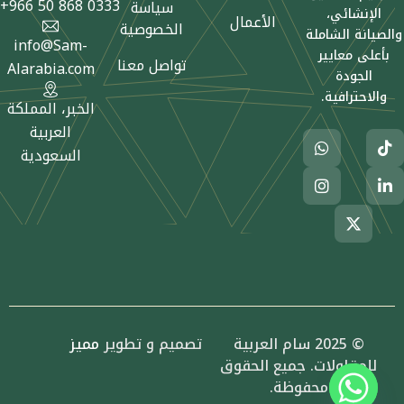
+966 50 868 0333
سياسة
الإنشائي،
الأعمال
الخصوصية
والصيانة الشاملة
info@Sam-
بأعلى معايير
تواصل معنا
Alarabia.com
الجودة
والاحترافية.
الخبر، المملكة
العربية
W
I
X
T
L
السعودية
h
n
-
i
i
a
s
t
n
k
t
t
w
k
t
a
s
i
o
e
g
a
t
d
k
p
r
t
i
p
a
e
n
m
r
-
i
n
© 2025 سام العربية
تصميم و تطوير
مميز
للمقاولات. جميع الحقوق
محفوظة.